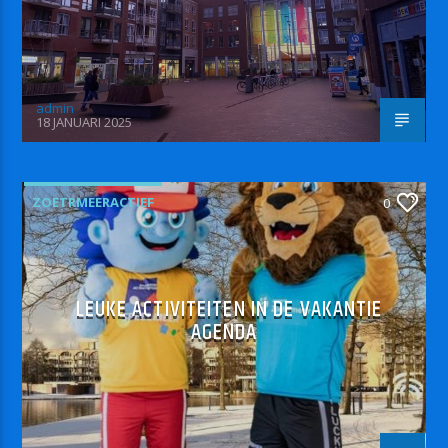
admin
18 JANUARI 2025
ZOETRMEERACTIEF
0
LEUKE ACTIVITEITEN IN DE VAKANTIE
AGENDA