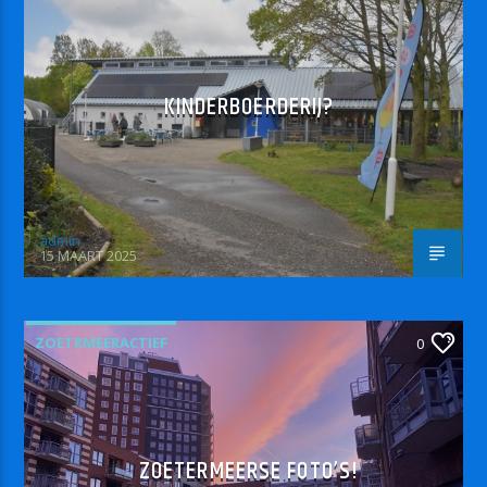
KINDERBOERDERIJ?
admin
15 MAART 2025
ZOETRMEERACTIEF
0
ZOETERMEERSE FOTO’S!