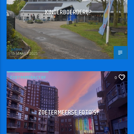
KINDERBOERDERIJ?
admin
15 MAART 2025
ZOETRMEERACTIEF
0
ZOETERMEERSE FOTO’S!