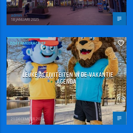
admin
18 JANUARI 2025
ZOETRMEERACTIEF
0
LEUKE ACTIVITEITEN IN DE VAKANTIE
AGENDA
21 DECEMBER 2024