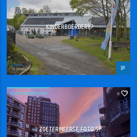
KINDERBOERDERIJ?
admin
15 MAART 2025
ZOETRMEERACTIEF
0
ZOETERMEERSE FOTO’S!