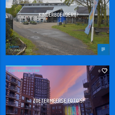
KINDERBOERDERIJ?
admin
15 MAART 2025
ZOETRMEERACTIEF
0
ZOETERMEERSE FOTO’S!