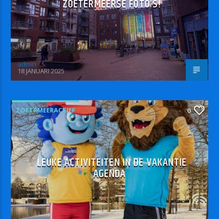
ZOETERMEERSE FOTO’S!
admin
18 JANUARI 2025
ZOETRMEERACTIEF
0
LEUKE ACTIVITEITEN IN DE VAKANTIE
AGENDA