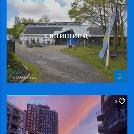
ZOETRMEERACTIEF
0
KINDERBOERDERIJ?
admin
15 MAART 2025
ZOETRMEERACTIEF
0