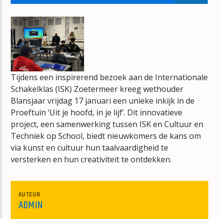
THE MIDDLE OF THE ROAD SHOW
HANS DE KNEGT
Tijdens een inspirerend bezoek aan de Internationale
Schakelklas (ISK) Zoetermeer kreeg wethouder
mz-radio
Blansjaar vrijdag 17 januari een unieke inkijk in de
Proeftuin ‘Uit je hoofd, in je lijf’. Dit innovatieve
project, een samenwerking tussen ISK en Cultuur en
Techniek op School, biedt nieuwkomers de kans om
via kunst en cultuur hun taalvaardigheid te
versterken en hun creativiteit te ontdekken.
AUTEUR
ADMIN