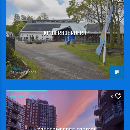
KINDERBOERDERIJ?
admin
15 MAART 2025
ZOETRMEERACTIEF
0