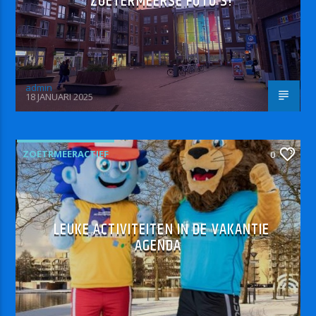
ZOETERMEERSE FOTO’S!
admin
18 JANUARI 2025
ZOETRMEERACTIEF
0
LEUKE ACTIVITEITEN IN DE VAKANTIE
AGENDA