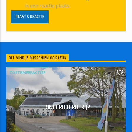
ik een reactie plaats.
DIT VIND JE MISSCHIEN OOK LEUK
ZOETRMEERACTIEF
0
KINDERBOERDERIJ?