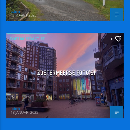
admin
15 MAART 2025
ZOETRMEERACTIEF
0
ZOETERMEERSE FOTO’S!
admin
18 JANUARI 2025