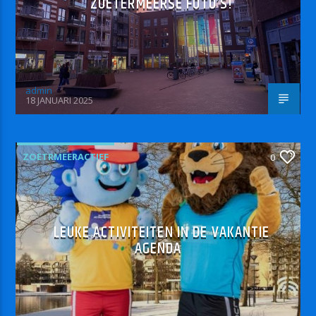
ZOETERMEERSE FOTO’S!
admin
18 JANUARI 2025
ZOETRMEERACTIEF
0
LEUKE ACTIVITEITEN IN DE VAKANTIE
AGENDA