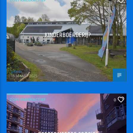
ZOETRMEERACTIEF
0
KINDERBOERDERIJ?
admin
15 MAART 2025
ZOETRMEERACTIEF
0