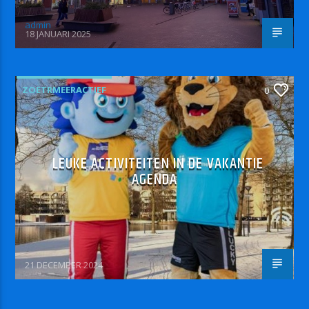
admin
18 JANUARI 2025
ZOETRMEERACTIEF
0
LEUKE ACTIVITEITEN IN DE VAKANTIE
AGENDA
21 DECEMBER 2024