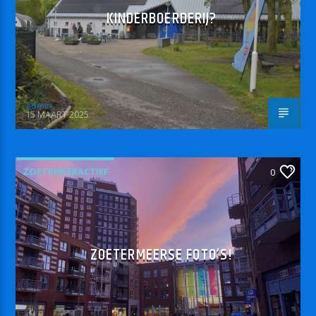
KINDERBOERDERIJ?
admin
15 MAART 2025
ZOETRMEERACTIEF
0
ZOETERMEERSE FOTO’S!