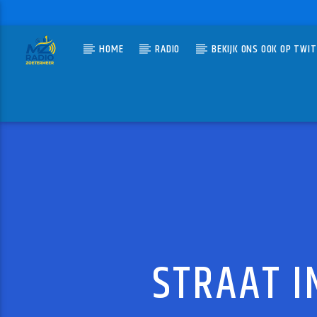
HOME
RADIO
BEKIJK ONS OOK OP TWI
HUIDIG N
MZ-RADIO
DE NE
CORNE W
STRAAT I