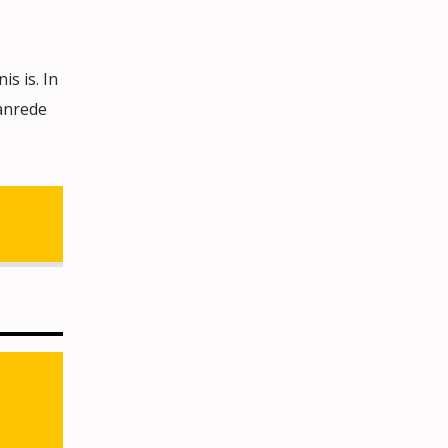
s is. In
manrede