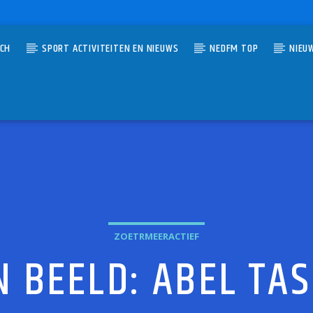
TCH
SPORT ACTIVITEITEN EN NIEUWS
NEDFM TOP
NIEU
UMMER
D TOP 40
OLFS
ZOETRMEERACTIEF
N BEELD: ABEL T