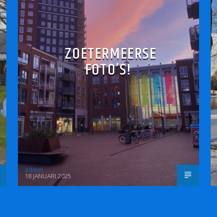
ZOETERMEERSE
FOTO’S!
admin
18 JANUARI 2025