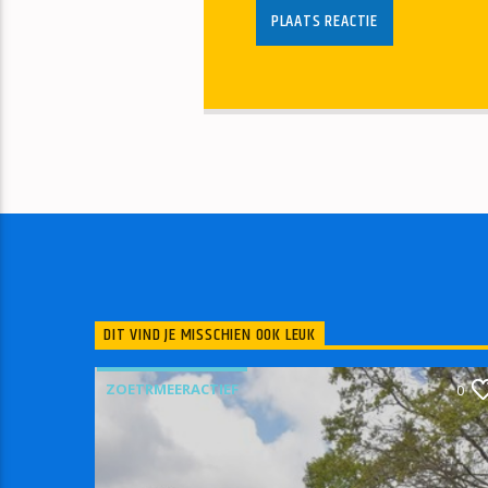
DIT VIND JE MISSCHIEN OOK LEUK
ZOETRMEERACTIEF
0