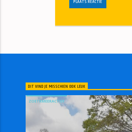
DIT VIND JE MISSCHIEN OOK LEUK
ZOETRMEERACTIEF
0