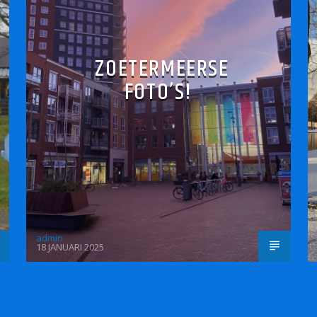
ZOETERMEERSE
FOTO’S!
admin
18 JANUARI 2025