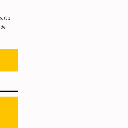
e. Op
nde