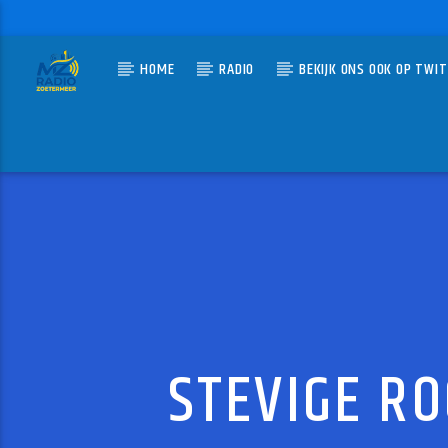
HOME
RADIO
BEKIJK ONS OOK OP TWI
HUIDIG N
MZ-RADIO
LIKE J
GEORGE 
STEVIGE RO