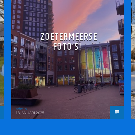
ZOETERMEERSE
FOTO’S!
admin
18 JANUARI 2025