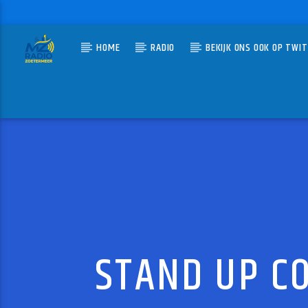
HOME
RADIO
BEKIJK ONS OOK OP TWI
HUIDIG N
MZ-RADIO
EIN T
EELKE KL
STAND UP CO