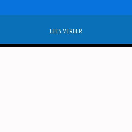
LEES VERDER
 JJ MUSIC
SINT 