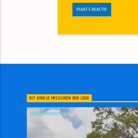
DIT VIND JE MISSCHIEN OOK LEUK
ZOETRMEERACTIEF
0