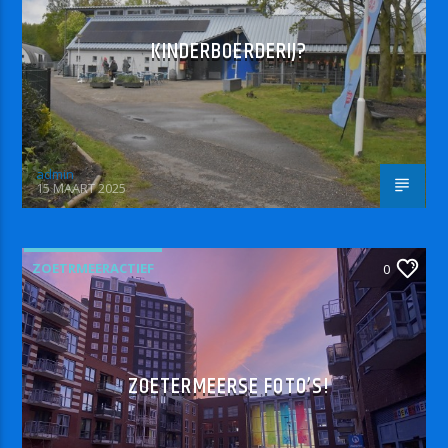
KINDERBOERDERIJ?
admin
15 MAART 2025
ZOETRMEERACTIEF
0
ZOETERMEERSE FOTO’S!