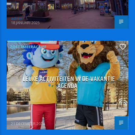
admin
18 JANUARI 2025
ZOETRMEERACTIEF
0
LEUKE ACTIVITEITEN IN DE VAKANTIE
AGENDA
21 DECEMBER 2024