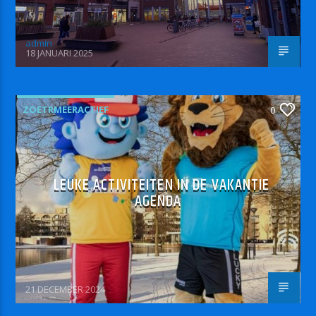
admin
18 JANUARI 2025
ZOETRMEERACTIEF
0
LEUKE ACTIVITEITEN IN DE VAKANTIE
AGENDA
21 DECEMBER 2024