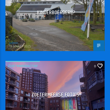
KINDERBOERDERIJ?
admin
15 MAART 2025
ZOETRMEERACTIEF
0
ZOETERMEERSE FOTO’S!