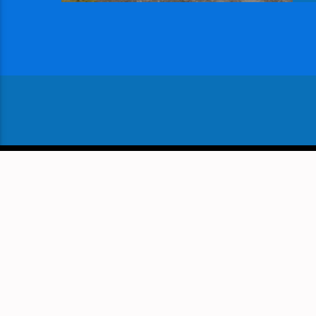
VOLGEND BERICHT
SFEERVOL WINTERWONDERL
WIJKBEWONERS SAM