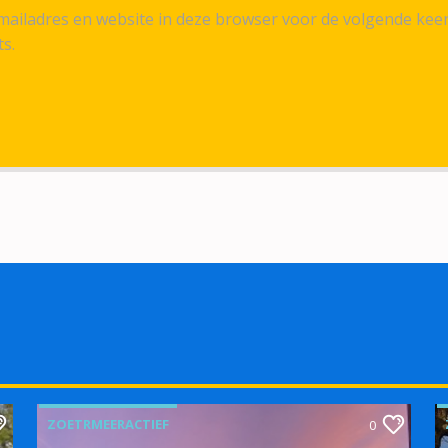
ailadres en website in deze browser voor de volgende kee
ts.
ZOETRMEERACTIEF
0