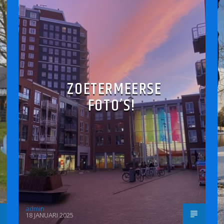
ZOETERMEERSE
FOTO’S!
admin
18 JANUARI 2025