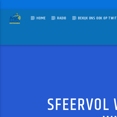
HOME
RADIO
BEKIJK ONS OOK OP TWI
HUIDIG N
MZ-RADIO
BOUW
ERIK-VE
SFEERVOL