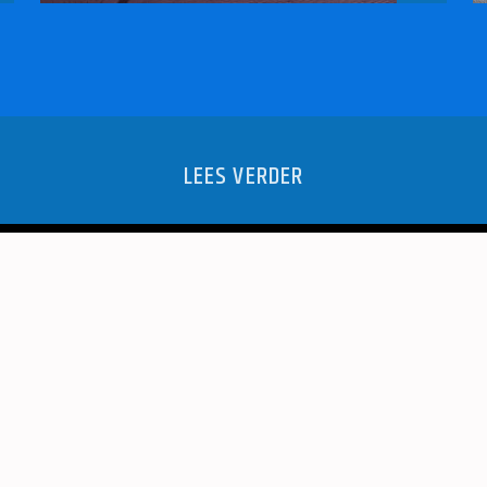
LEES VERDER
AND BRENGT
SFEERVOL
EN
W