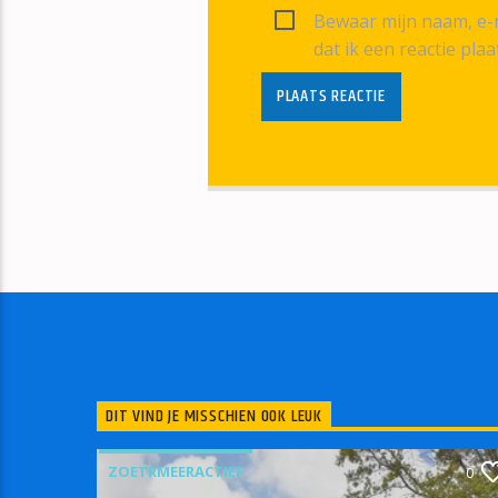
Bewaar mijn naam, e-m
dat ik een reactie plaa
DIT VIND JE MISSCHIEN OOK LEUK
ZOETRMEERACTIEF
0