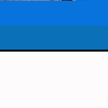
VORIG BERICHT
 WINTERWONDERLAND BRENGT
IJKBEWONERS SAMEN