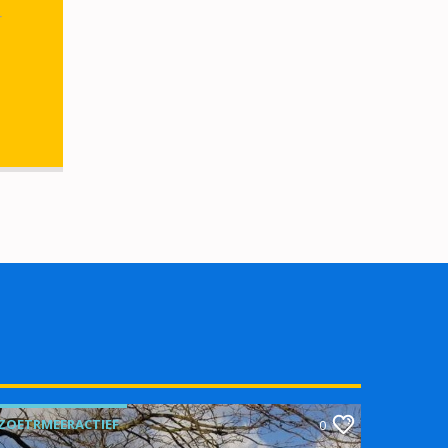
r
ZOETRMEERACTIEF
0