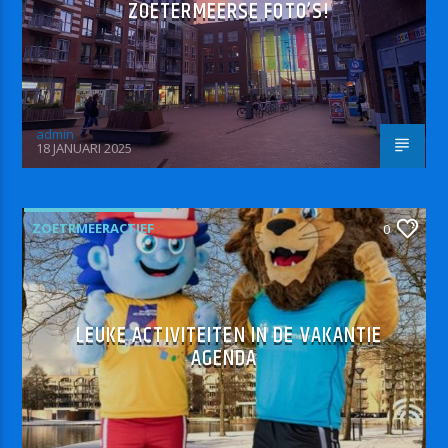
ZOETERMEERSE FOTO’S!
admin
18 JANUARI 2025
ZOETRMEERACTIEF
0
LEUKE ACTIVITEITEN IN DE VAKANTIE
AGENDA