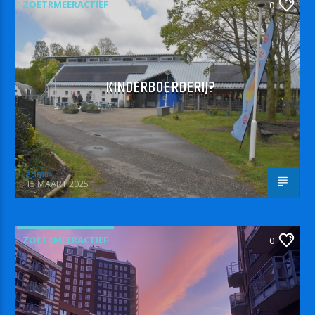
ZOETRMEERACTIEF
0
KINDERBOERDERIJ?
admin
15 MAART 2025
ZOETRMEERACTIEF
0