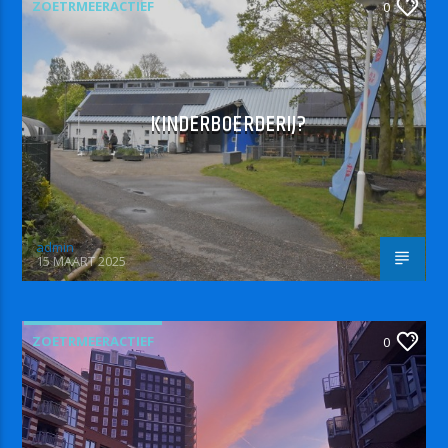
ZOETRMEERACTIEF
0
KINDERBOERDERIJ?
admin
15 MAART 2025
ZOETRMEERACTIEF
0