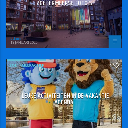
ZOETERMEERSE FOTO’S!
admin
18 JANUARI 2025
ZOETRMEERACTIEF
0
LEUKE ACTIVITEITEN IN DE VAKANTIE
AGENDA