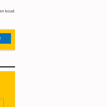
 en koud.
R