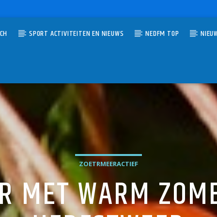
TCH
SPORT ACTIVITEITEN EN NIEUWS
NEDFM TOP
NIEU
UMMER
NNECTIE
R
ZOETRMEERACTIEF
R MET WARM ZOME