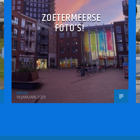
ZOETERMEERSE
FOTO’S!
admin
18 JANUARI 2025