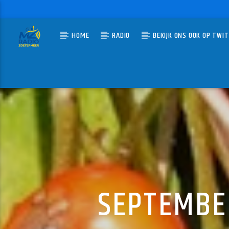
HOME
RADIO
BEKIJK ONS OOK OP TWI
HUIDIG N
MZ-RADIO
DE CO
DE RUITE
SEPTEMBE