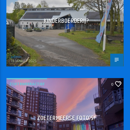
KINDERBOERDERIJ?
admin
15 MAART 2025
ZOETRMEERACTIEF
0
ZOETERMEERSE FOTO’S!