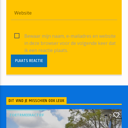
Bewaar mijn naam, e-mailadres en website
in deze browser voor de volgende keer dat
ik een reactie plaats.
DIT VIND JE MISSCHIEN OOK LEUK
ZOETRMEERACTIEF
0