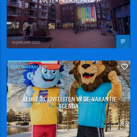
ZOETERMEERSE FOTO’S!
admin
18 JANUARI 2025
ZOETRMEERACTIEF
0
LEUKE ACTIVITEITEN IN DE VAKANTIE
AGENDA