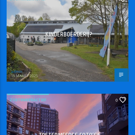
KINDERBOERDERIJ?
admin
15 MAART 2025
ZOETRMEERACTIEF
0