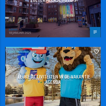
ZOETERMEERSE FOTO’S!
admin
18 JANUARI 2025
ZOETRMEERACTIEF
0
LEUKE ACTIVITEITEN IN DE VAKANTIE
AGENDA