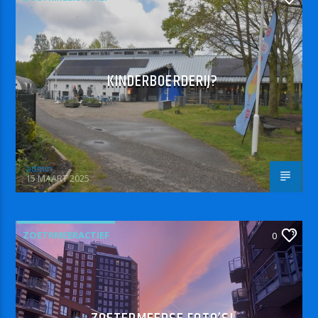
KINDERBOERDERIJ?
admin
15 MAART 2025
ZOETRMEERACTIEF
0