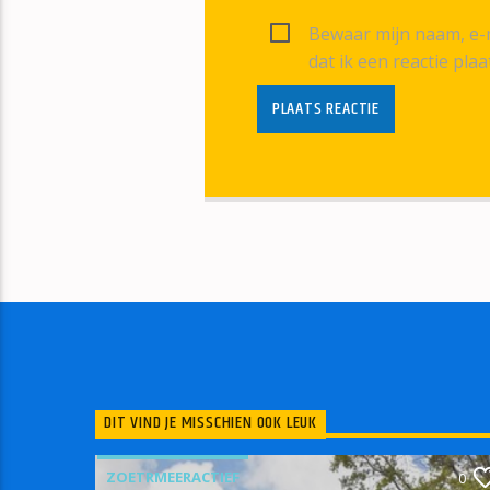
Bewaar mijn naam, e-m
dat ik een reactie plaa
DIT VIND JE MISSCHIEN OOK LEUK
ZOETRMEERACTIEF
0