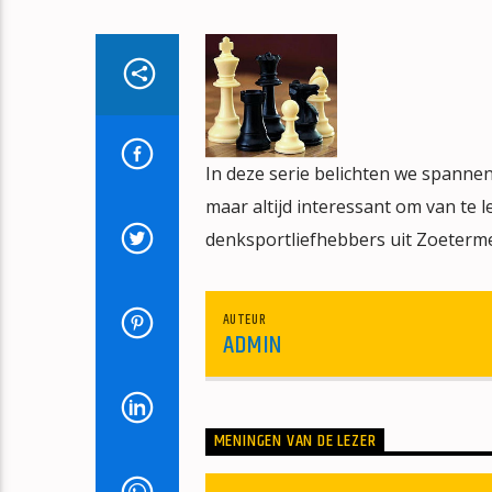
In deze serie belichten we spanne
maar altijd interessant om van te 
denksportliefhebbers uit Zoeterm
AUTEUR
ADMIN
MENINGEN VAN DE LEZER