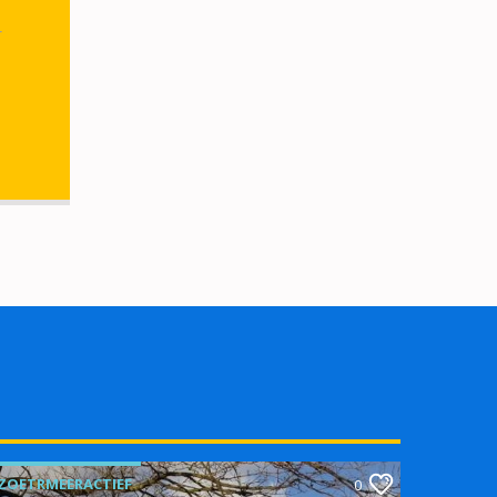
r
ZOETRMEERACTIEF
0