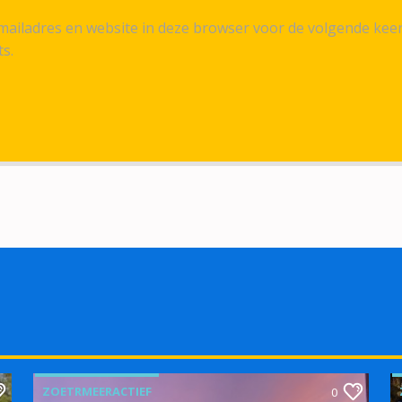
ailadres en website in deze browser voor de volgende kee
ts.
ZOETRMEERACTIEF
0