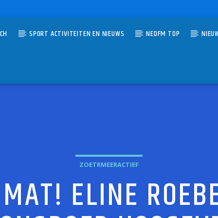
TCH
SPORT ACTIVITEITEN EN NIEUWS
NEDFM TOP
NIEU
UMMER
E ALARMDISK
OP 40
ZOETRMEERACTIEF
 MAT! ELINE ROEB