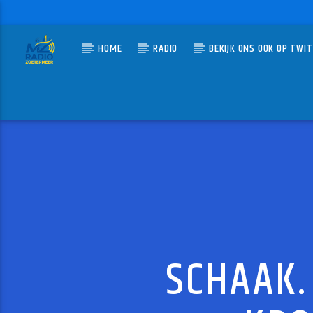
HOME
RADIO
BEKIJK ONS OOK OP TWI
HUIDIG N
MZ-RADIO
NIEUW
DE NED T
SCHAAK.