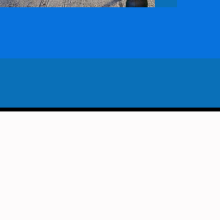
VORIG BERICHT
 MAT! ELINE ROEBERS WINT
ONGROEP HOOGEVEEN!