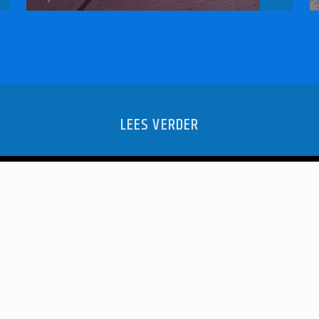
LEES VERDER
ERS WINT
SCHAAK.
EEN!
KRO