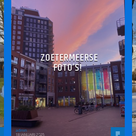
ZOETERMEERSE
FOTO’S!
admin
18 JANUARI 2025