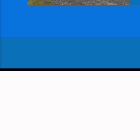
VOLGEND BERICHT
SCHAAK. MAT! ELINE ROEB
KROONGROEP HOOGEV