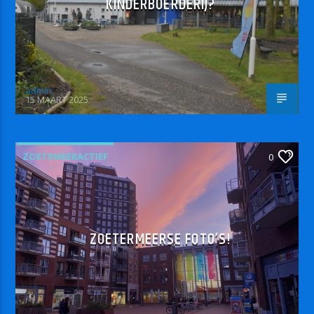
KINDERBOERDERIJ?
admin
15 MAART 2025
ZOETRMEERACTIEF
0
ZOETERMEERSE FOTO’S!