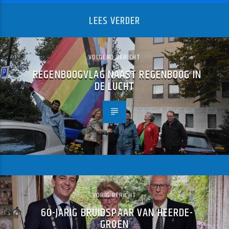
LEES VERDER
VOLGEND BERICHT
REGENBOOGVLAG NAAST REGENBOOG IN
DE LUCHT
VORIG BERICHT
60-JARIG BRUIDSPAAR VAN HEERDE-
GROEN