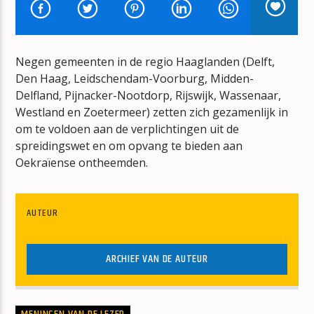
MUZIEKTHERAPIE
RENE VAN DEN ABEELEN
Negen gemeenten in de regio Haaglanden (Delft,
Den Haag, Leidschendam-Voorburg, Midden-
Delfland, Pijnacker-Nootdorp, Rijswijk, Wassenaar,
Westland en Zoetermeer) zetten zich gezamenlijk in
om te voldoen aan de verplichtingen uit de
mz-radio
spreidingswet en om opvang te bieden aan
Oekraïense ontheemden.
AUTEUR
ARCHIEF VAN DE AUTEUR