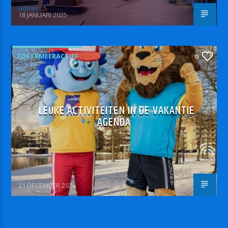
admin
18 JANUARI 2025
ZOETRMEERACTIEF
0
LEUKE ACTIVITEITEN IN DE VAKANTIE
AGENDA
21 DECEMBER 2024