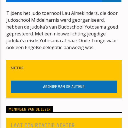
WHAM RAP
WHAM!
Tijdens het judo toernooi Lau Almekinders, die door
Judoschool Middelharnis werd georganiseerd,
hebben de judoka’s van Budoschool Yotosama goed
gepresteerd. Met een nieuwe lichting jeugdige
judoka’s reisde Yotosama af naar Oude Tonge waar
ook een Engelse delegatie aanwezig was.
mz-radio
AUTEUR
ARCHIEF VAN DE AUTEUR
MENINGEN VAN DE LEZER
LAAT EEN REACTIE ACHTER