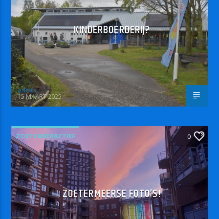
KINDERBOERDERIJ?
admin
15 MAART 2025
ZOETRMEERACTIEF
0
ZOETERMEERSE FOTO’S!