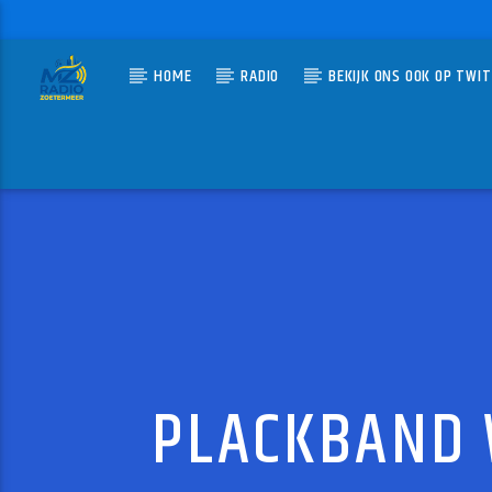
HOME
RADIO
BEKIJK ONS OOK OP TWI
HUIDIG N
MZ-RADIO
CHERI
KOOL & 
PLACKBAND W