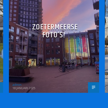
ZOETERMEERSE
FOTO’S!
admin
18 JANUARI 2025