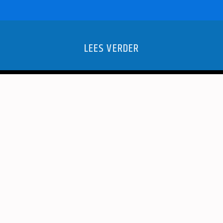
LEES VERDER
 JJ MUSIC
PLACKBA