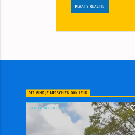
DIT VIND JE MISSCHIEN OOK LEUK
ZOETRMEERACTIEF
0