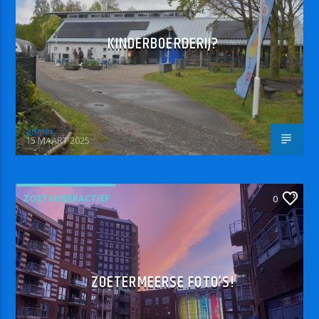
KINDERBOERDERIJ?
admin
15 MAART 2025
ZOETRMEERACTIEF
0
ZOETERMEERSE FOTO’S!