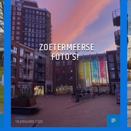
ZOETERMEERSE
FOTO’S!
admin
18 JANUARI 2025