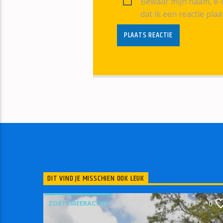
Bewaar mijn naam, e-m
dat ik een reactie plaa
DIT VIND JE MISSCHIEN OOK LEUK
ZOETRMEERACTIEF
0