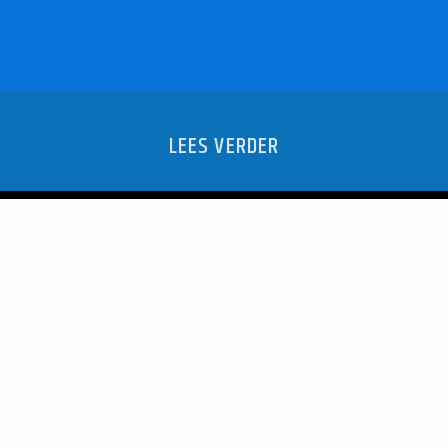
LEES VERDER
VICE-
DENKSPORT
JITSU
EEN