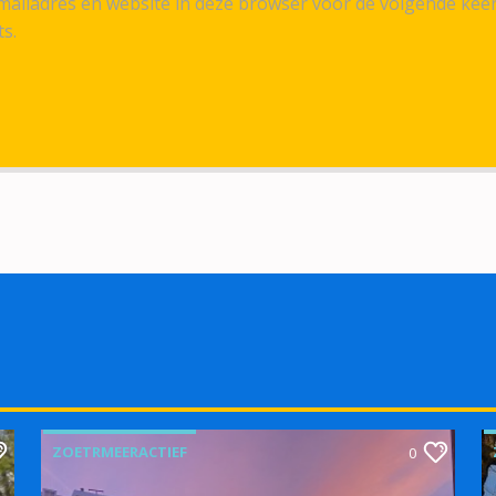
ailadres en website in deze browser voor de volgende kee
ts.
ZOETRMEERACTIEF
0