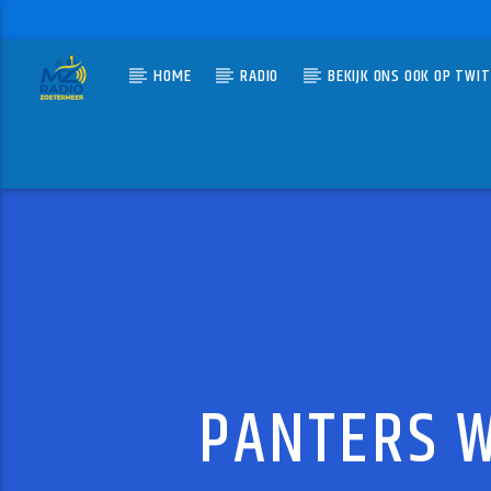
HOME
RADIO
BEKIJK ONS OOK OP TWI
HUIDIG N
MZ-RADIO
T FUS
ARNOLD 
PANTERS W