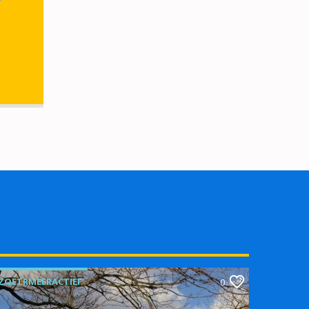
r
ZOETRMEERACTIEF
0