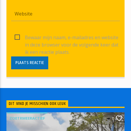
Bewaar mijn naam, e-mailadres en website
in deze browser voor de volgende keer dat
ik een reactie plaats.
DIT VIND JE MISSCHIEN OOK LEUK
ZOETRMEERACTIEF
0