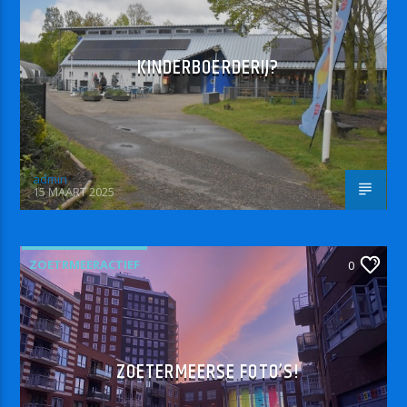
KINDERBOERDERIJ?
admin
15 MAART 2025
ZOETRMEERACTIEF
0
ZOETERMEERSE FOTO’S!