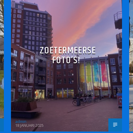
ZOETERMEERSE
FOTO’S!
admin
18 JANUARI 2025