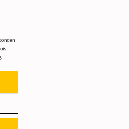
stonden
uis
.