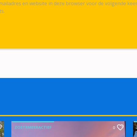
ailadres en website in deze browser voor de volgende kee
ts.
ZOETRMEERACTIEF
0