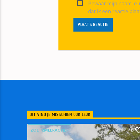
Bewaar mijn naam, e-m
dat ik een reactie plaa
DIT VIND JE MISSCHIEN OOK LEUK
ZOETRMEERACTIEF
0