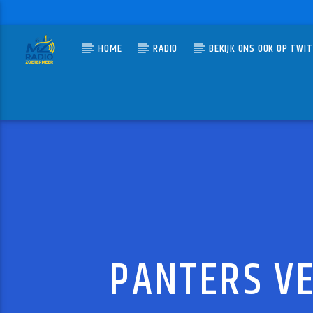
HOME
RADIO
BEKIJK ONS OOK OP TWI
HUIDIG N
MZ-RADIO
STEP 
NEW KIDS
PANTERS V