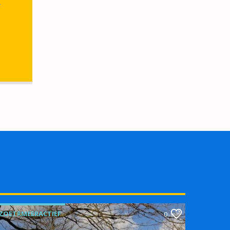
r
ZOETRMEERACTIEF
0