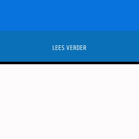
LEES VERDER
ENT EN DOET
PANTERS V