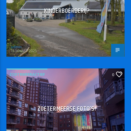
KINDERBOERDERIJ?
admin
15 MAART 2025
ZOETRMEERACTIEF
0
ZOETERMEERSE FOTO’S!