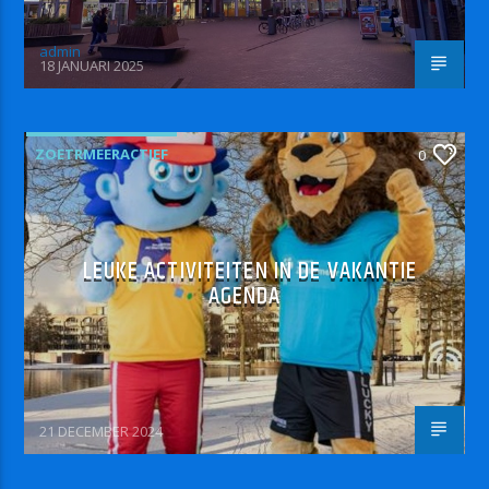
admin
18 JANUARI 2025
ZOETRMEERACTIEF
0
LEUKE ACTIVITEITEN IN DE VAKANTIE
AGENDA
21 DECEMBER 2024