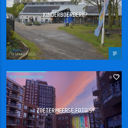
KINDERBOERDERIJ?
admin
15 MAART 2025
ZOETRMEERACTIEF
0
ZOETERMEERSE FOTO’S!