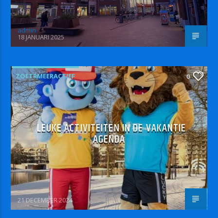
admin
18 JANUARI 2025
ZOETRMEERACTIEF
0
LEUKE ACTIVITEITEN IN DE VAKANTIE
AGENDA
21 DECEMBER 2024