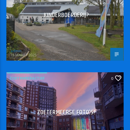
KINDERBOERDERIJ?
admin
15 MAART 2025
ZOETRMEERACTIEF
0
ZOETERMEERSE FOTO’S!