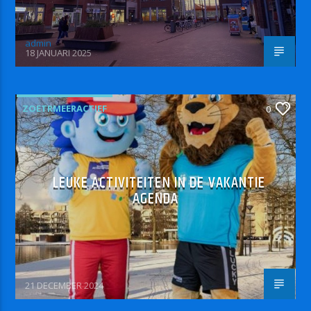
admin
18 JANUARI 2025
ZOETRMEERACTIEF
0
LEUKE ACTIVITEITEN IN DE VAKANTIE
AGENDA
21 DECEMBER 2024