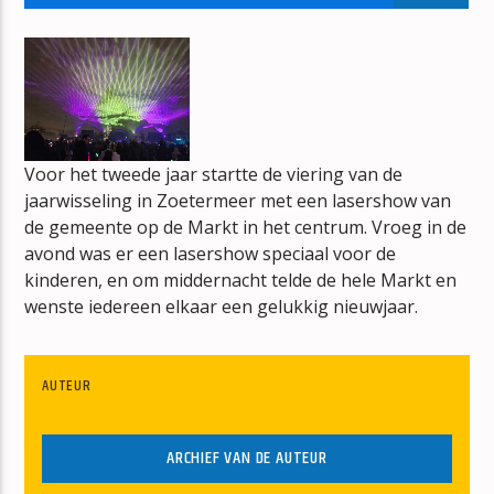
SPECIALE AANBIEDING
DE NED TOP 40 SPECIALE AANBIEDING
Voor het tweede jaar startte de viering van de
jaarwisseling in Zoetermeer met een lasershow van
mz-radio
de gemeente op de Markt in het centrum. Vroeg in de
avond was er een lasershow speciaal voor de
kinderen, en om middernacht telde de hele Markt en
wenste iedereen elkaar een gelukkig nieuwjaar.
AUTEUR
ARCHIEF VAN DE AUTEUR