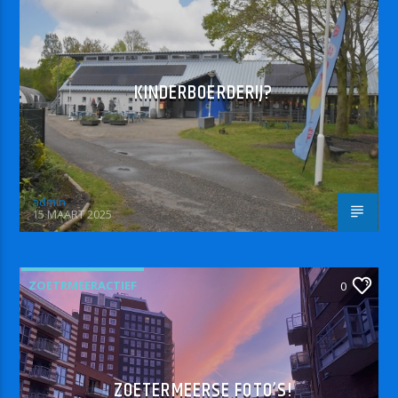
KINDERBOERDERIJ?
admin
15 MAART 2025
ZOETRMEERACTIEF
0
ZOETERMEERSE FOTO’S!