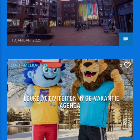
admin
18 JANUARI 2025
ZOETRMEERACTIEF
0
LEUKE ACTIVITEITEN IN DE VAKANTIE
AGENDA