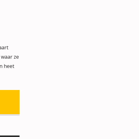
aart
 waar ze
n heet