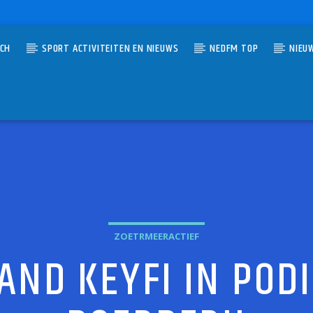
TCH
SPORT ACTIVITEITEN EN NIEUWS
NEDFM TOP
NIEU
UMMER
D TOP 40
OLFS
ZOETRMEERACTIEF
AND KEYFI IN POD