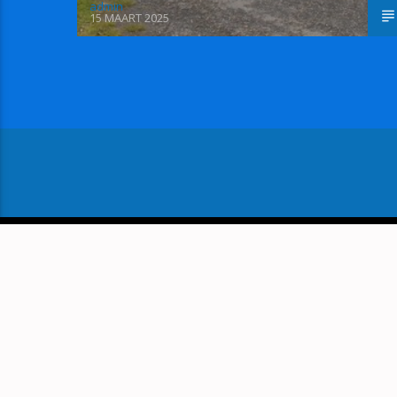
admin
15 MAART 2025
VOLGEND BERICHT
OPTREDEN BAND KEYFI IN 
VAN BOERDERIJ