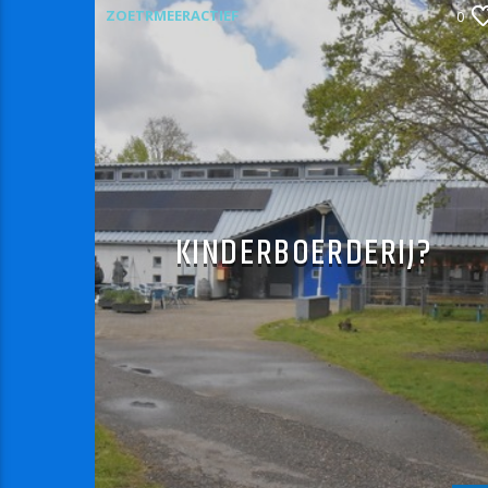
ZOETRMEERACTIEF
0
KINDERBOERDERIJ?