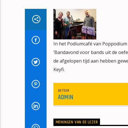
In het Podiumcafé van Poppodium B
‘Bandavond voor bands uit de oefe
de afgelopen tijd aan hebben gewe
Keyfi.
AUTEUR
ADMIN
MENINGEN VAN DE LEZER