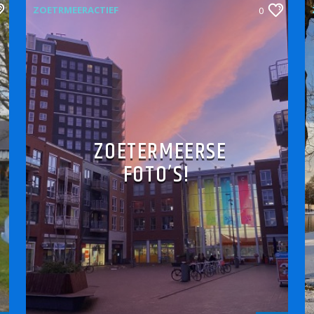
ZOETRMEERACTIEF
0
ZOETERMEERSE
FOTO’S!