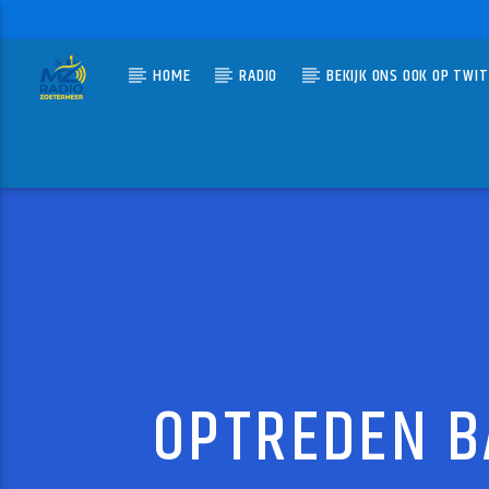
HOME
RADIO
BEKIJK ONS OOK OP TWI
HUIDIG N
MZ-RADIO
DE NE
CORNE W
OPTREDEN B