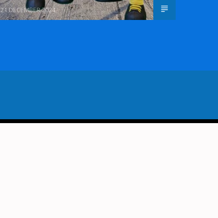
21 DECEMBER 2024
VORIG BERICHT
 BAND KEYFI IN PODIUMCAFÉ
VAN BOERDERIJ