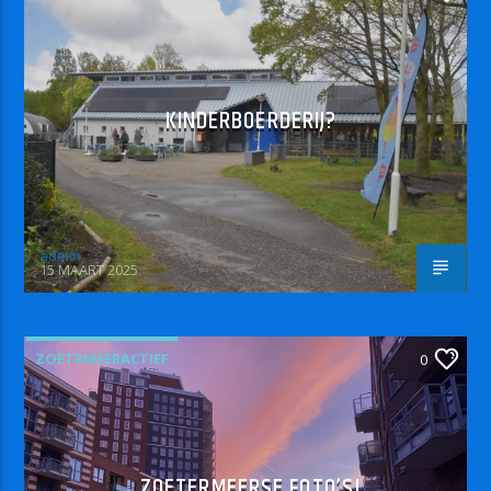
KINDERBOERDERIJ?
admin
15 MAART 2025
ZOETRMEERACTIEF
0
ZOETERMEERSE FOTO’S!