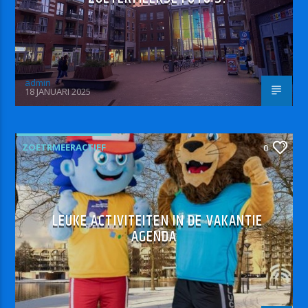
admin
18 JANUARI 2025
ZOETRMEERACTIEF
0
LEUKE ACTIVITEITEN IN DE VAKANTIE
AGENDA