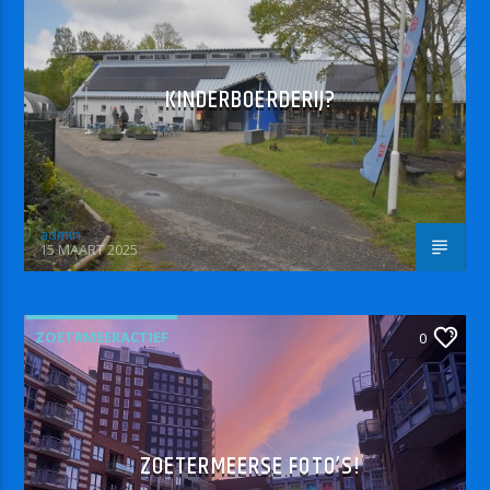
KINDERBOERDERIJ?
admin
15 MAART 2025
ZOETRMEERACTIEF
0
ZOETERMEERSE FOTO’S!