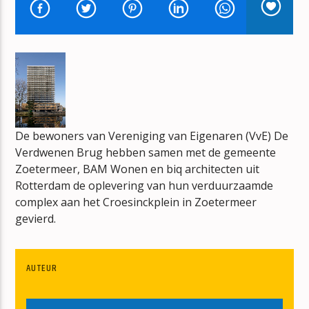
BOUWVAL
ERIK-VERBOUW
mz-radio
De bewoners van Vereniging van Eigenaren (VvE) De
Verdwenen Brug hebben samen met de gemeente
Zoetermeer, BAM Wonen en biq architecten uit
Rotterdam de oplevering van hun verduurzaamde
complex aan het Croesinckplein in Zoetermeer
gevierd.
AUTEUR