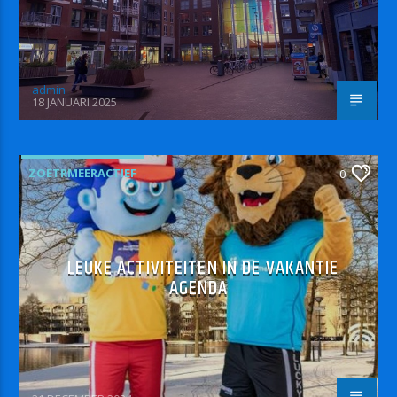
admin
18 JANUARI 2025
ZOETRMEERACTIEF
0
LEUKE ACTIVITEITEN IN DE VAKANTIE
AGENDA