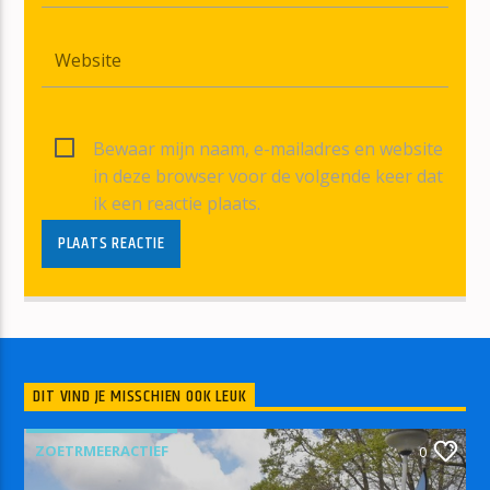
Bewaar mijn naam, e-mailadres en website
in deze browser voor de volgende keer dat
ik een reactie plaats.
DIT VIND JE MISSCHIEN OOK LEUK
ZOETRMEERACTIEF
0