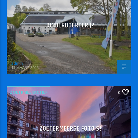
KINDERBOERDERIJ?
admin
15 MAART 2025
ZOETRMEERACTIEF
0
ZOETERMEERSE FOTO’S!