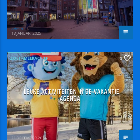
admin
18 JANUARI 2025
ZOETRMEERACTIEF
0
LEUKE ACTIVITEITEN IN DE VAKANTIE
AGENDA
21 DECEMBER 2024