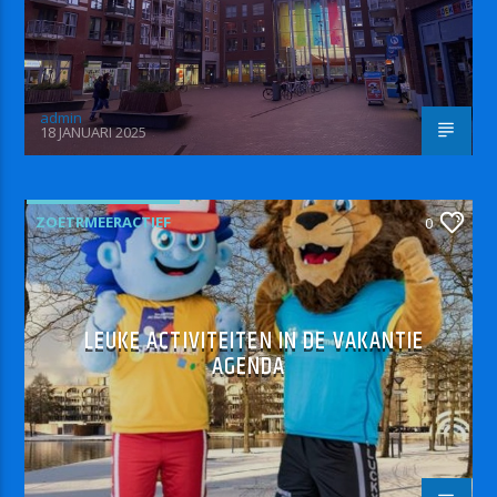
admin
18 JANUARI 2025
ZOETRMEERACTIEF
0
LEUKE ACTIVITEITEN IN DE VAKANTIE
AGENDA