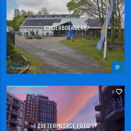
KINDERBOERDERIJ?
admin
15 MAART 2025
ZOETRMEERACTIEF
0
ZOETERMEERSE FOTO’S!