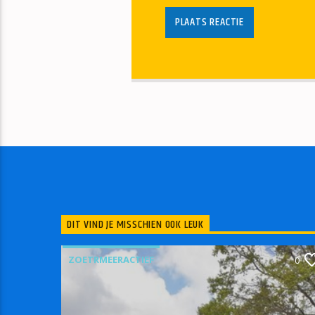
DIT VIND JE MISSCHIEN OOK LEUK
ZOETRMEERACTIEF
0