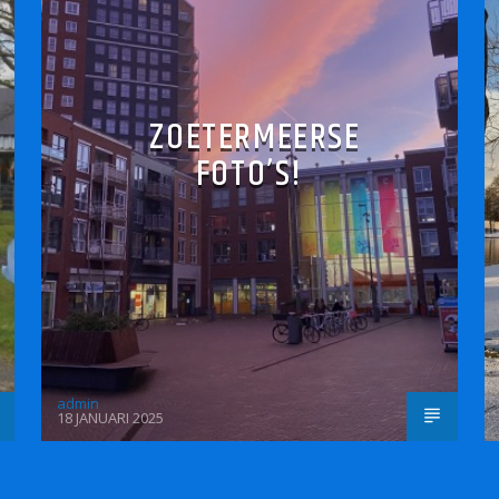
ZOETERMEERSE
FOTO’S!
admin
18 JANUARI 2025