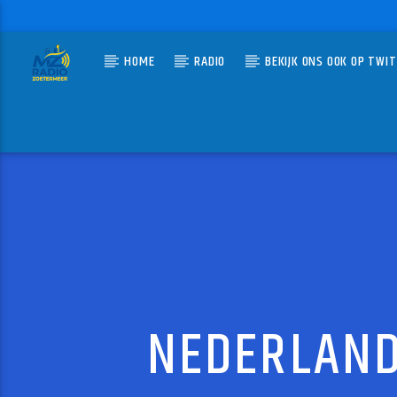
HOME
RADIO
BEKIJK ONS OOK OP TWI
HUIDIG N
MZ-RADIO
MEDIA
MZ-RADI
NEDERLAND