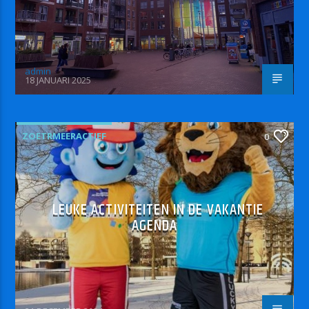
admin
18 JANUARI 2025
ZOETRMEERACTIEF
0
LEUKE ACTIVITEITEN IN DE VAKANTIE
AGENDA