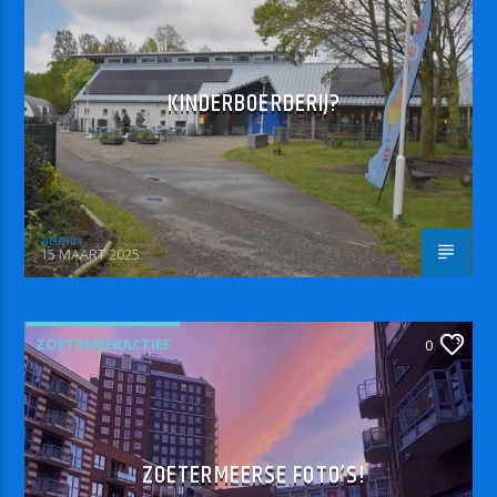
KINDERBOERDERIJ?
admin
15 MAART 2025
ZOETRMEERACTIEF
0
ZOETERMEERSE FOTO’S!