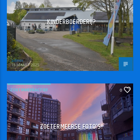
KINDERBOERDERIJ?
admin
15 MAART 2025
ZOETRMEERACTIEF
0
ZOETERMEERSE FOTO’S!