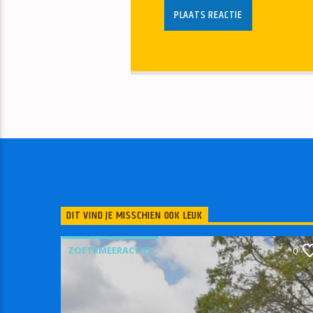
DIT VIND JE MISSCHIEN OOK LEUK
ZOETRMEERACTIEF
0