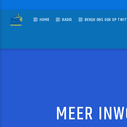
HOME
RADIO
BEKIJK ONS OOK OP TWI
HUIDIG N
MZ-RADIO
TURN 
FREAK P
MEER INW