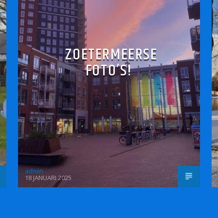
ZOETERMEERSE
FOTO’S!
admin
18 JANUARI 2025