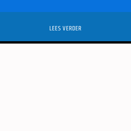
LEES VERDER
NG KRIJGEN
MEER INW