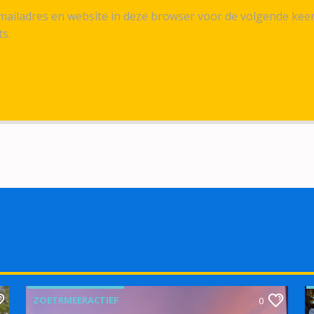
ailadres en website in deze browser voor de volgende kee
ts.
ZOETRMEERACTIEF
0