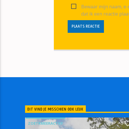
Bewaar mijn naam, e-m
dat ik een reactie plaa
DIT VIND JE MISSCHIEN OOK LEUK
ZOETRMEERACTIEF
0