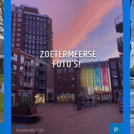
ZOETERMEERSE
FOTO’S!
admin
18 JANUARI 2025