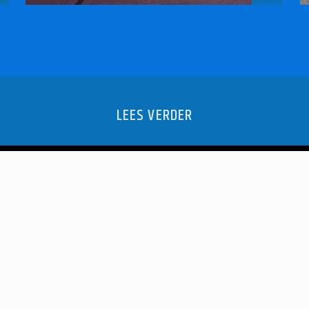
LEES VERDER
OOR GROEP 3
LUNCHPAU