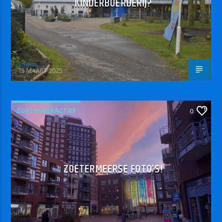
KINDERBOERDERIJ?
admin
15 MAART 2025
ZOETRMEERACTIEF
0
ZOETERMEERSE FOTO’S!