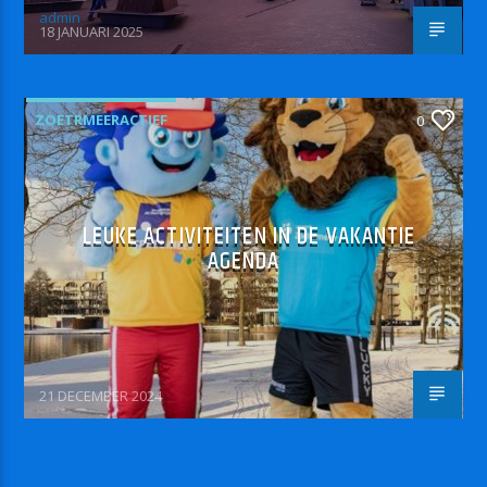
admin
18 JANUARI 2025
ZOETRMEERACTIEF
0
LEUKE ACTIVITEITEN IN DE VAKANTIE
AGENDA
21 DECEMBER 2024