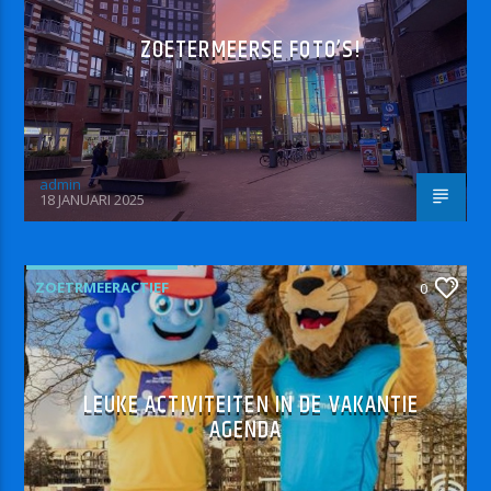
ZOETERMEERSE FOTO’S!
admin
18 JANUARI 2025
ZOETRMEERACTIEF
0
LEUKE ACTIVITEITEN IN DE VAKANTIE
AGENDA