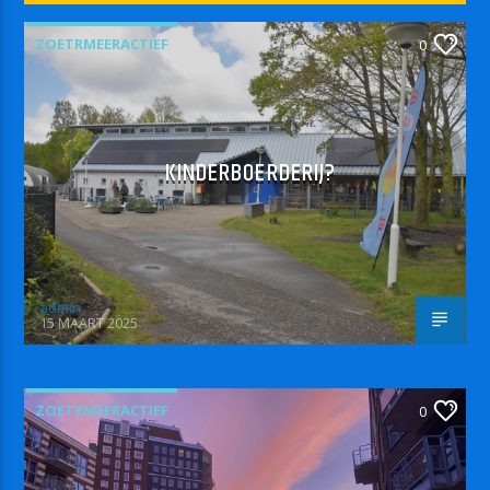
ZOETRMEERACTIEF
0
KINDERBOERDERIJ?
admin
15 MAART 2025
ZOETRMEERACTIEF
0