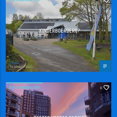
ZOETRMEERACTIEF
0
KINDERBOERDERIJ?
admin
15 MAART 2025
ZOETRMEERACTIEF
0