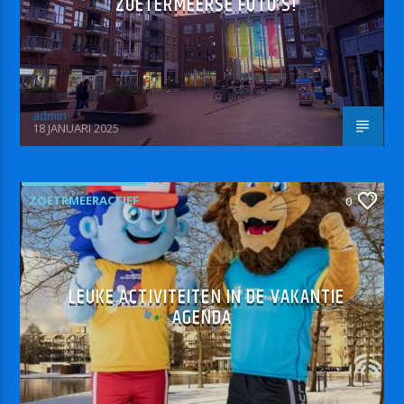
ZOETERMEERSE FOTO’S!
admin
18 JANUARI 2025
ZOETRMEERACTIEF
0
LEUKE ACTIVITEITEN IN DE VAKANTIE
AGENDA