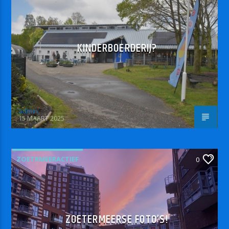
KINDERBOERDERIJ?
admin
15 MAART 2025
ZOETRMEERACTIEF
0
ZOETERMEERSE FOTO’S!