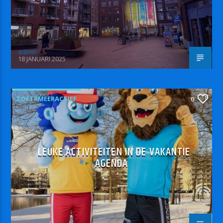
admin
18 JANUARI 2025
ZOETRMEERACTIEF
0
LEUKE ACTIVITEITEN IN DE VAKANTIE
AGENDA