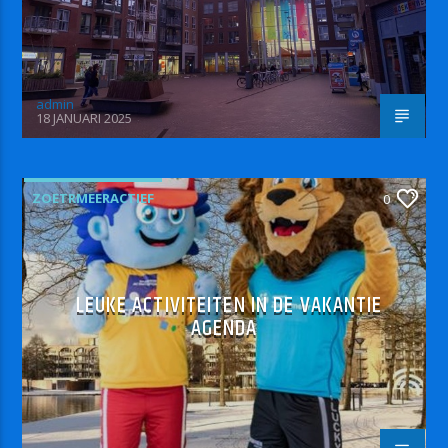
admin
18 JANUARI 2025
ZOETRMEERACTIEF
0
LEUKE ACTIVITEITEN IN DE VAKANTIE
AGENDA