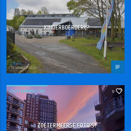
KINDERBOERDERIJ?
admin
15 MAART 2025
ZOETRMEERACTIEF
0
ZOETERMEERSE FOTO’S!