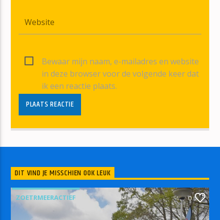
Bewaar mijn naam, e-mailadres en website
in deze browser voor de volgende keer dat
ik een reactie plaats.
DIT VIND JE MISSCHIEN OOK LEUK
ZOETRMEERACTIEF
0